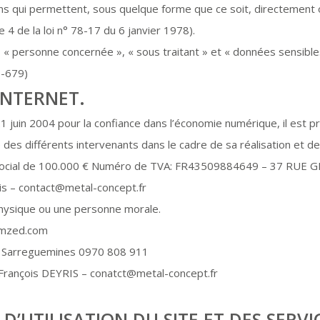
ns qui permettent, sous quelque forme que ce soit, directement o
e 4 de la loi n° 78-17 du 6 janvier 1978).
« personne concernée », « sous traitant » et « données sensibles
6-679)
INTERNET.
21 juin 2004 pour la confiance dans l’économie numérique, il est pr
é des différents intervenants dans le cadre de sa réalisation et de 
ocial de 100.000 € Numéro de TVA: FR43509884649 – 37 RUE
is – contact@metal-concept.fr
physique ou une personne morale.
mzed.com
00 Sarreguemines 0970 808 911
-François DEYRIS – conatct@metal-concept.fr
D’UTILISATION DU SITE ET DES SERVI