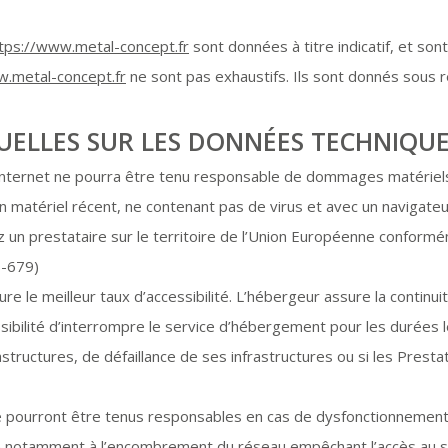
tps://www.metal-concept.fr
sont données à titre indicatif, et sont
w.metal-concept.fr
ne sont pas exhaustifs. Ils sont donnés sous 
UELLES SUR LES DONNÉES TECHNIQUE
e Internet ne pourra être tenu responsable de dommages matériels liés
 un matériel récent, ne contenant pas de virus et avec un navigate
 un prestataire sur le territoire de l’Union Européenne conform
6-679)
ure le meilleur taux d’accessibilité. L’hébergeur assure la contin
ossibilité d’interrompre le service d’hébergement pour les durée
structures, de défaillance de ses infrastructures ou si les Presta
e pourront être tenus responsables en cas de dysfonctionnement 
lié notamment à l’encombrement du réseau empêchant l’accès au s