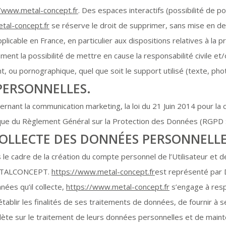
//www.metal-concept.fr
. Des espaces interactifs (possibilité de 
tal-concept.fr
se réserve le droit de supprimer, sans mise en d
applicable en France, en particulier aux dispositions relatives à la
ent la possibilité de mettre en cause la responsabilité civile et/
t, ou pornographique, quel que soit le support utilisé (texte, pho
PERSONNELLES.
rnant la communication marketing, la loi du 21 Juin 2014 pour la 
 que du Règlement Général sur la Protection des Données (RGPD 
COLLECTE DES DONNÉES PERSONNELL
e cadre de la création du compte personnel de l’Utilisateur et de
 METALCONCEPT.
https://www.metal-concept.fr
est représenté par 
ées qu’il collecte,
https://www.metal-concept.fr
s’engage à resp
établir les finalités de ses traitements de données, de fournir à se
te sur le traitement de leurs données personnelles et de mainte