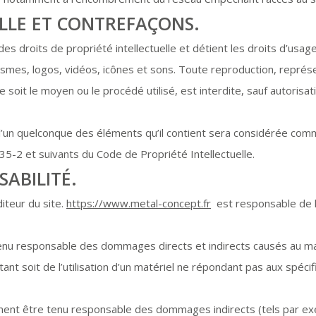
ELLE ET CONTREFAÇONS.
es droits de propriété intellectuelle et détient les droits d’usag
mes, logos, vidéos, icônes et sons. Toute reproduction, représen
 soit le moyen ou le procédé utilisé, est interdite, sauf autorisat
 l’un quelconque des éléments qu’il contient sera considérée com
35-2 et suivants du Code de Propriété Intellectuelle.
SABILITÉ.
iteur du site.
https://www.metal-concept.fr
est responsable de la
nu responsable des dommages directs et indirects causés au matéri
ltant soit de l’utilisation d’un matériel ne répondant pas aux spéci
ent être tenu responsable des dommages indirects (tels par ex