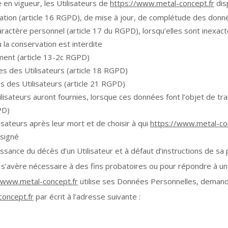
n vigueur, les Utilisateurs de
https://www.metal-concept.fr
dis
ication (article 16 RGPD), de mise à jour, de complétude des donné
ractère personnel (article 17 du RGPD), lorsqu’elles sont inexac
ou la conservation est interdite
ment (article 13-2c RGPD)
ées des Utilisateurs (article 18 RGPD)
s des Utilisateurs (article 21 RGPD)
tilisateurs auront fournies, lorsque ces données font l’objet de t
PD)
isateurs après leur mort et de choisir à qui
https://www.metal-co
ésigné
ssance du décès d’un Utilisateur et à défaut d’instructions de sa 
 s’avère nécessaire à des fins probatoires ou pour répondre à une
/www.metal-concept.fr
utilise ses Données Personnelles, demander
concept.fr
par écrit à l’adresse suivante :