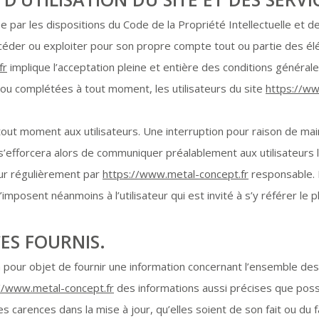
e par les dispositions du Code de la Propriété Intellectuelle et 
, céder ou exploiter pour son propre compte tout ou partie des él
fr
implique l’acceptation pleine et entière des conditions générales
s ou complétées à tout moment, les utilisateurs du site
https://ww
tout moment aux utilisateurs. Une interruption pour raison de ma
 s’efforcera alors de communiquer préalablement aux utilisateurs l
ur régulièrement par
https://www.metal-concept.fr
responsable. 
mposent néanmoins à l’utilisateur qui est invité à s’y référer le 
CES FOURNIS.
 pour objet de fournir une information concernant l’ensemble des 
//www.metal-concept.fr
des informations aussi précises que possi
 carences dans la mise à jour, qu’elles soient de son fait ou du fa