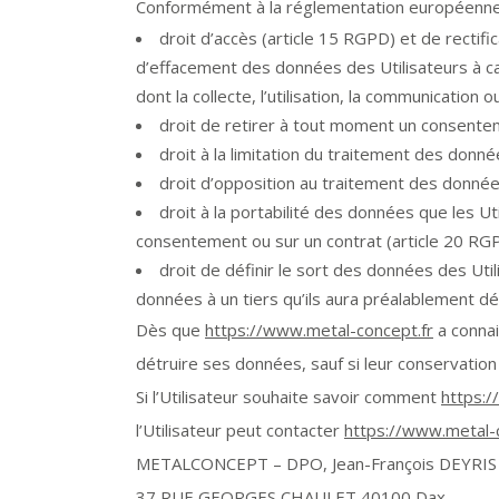
Conformément à la réglementation européenne e
droit d’accès (article 15 RGPD) et de rectif
d’effacement des données des Utilisateurs à ca
dont la collecte, l’utilisation, la communication 
droit de retirer à tout moment un consente
droit à la limitation du traitement des donn
droit d’opposition au traitement des donnée
droit à la portabilité des données que les U
consentement ou sur un contrat (article 20 RG
droit de définir le sort des données des Util
données à un tiers qu’ils aura préalablement d
Dès que
https://www.metal-concept.fr
a connai
détruire ses données, sauf si leur conservation
Si l’Utilisateur souhaite savoir comment
https:/
l’Utilisateur peut contacter
https://www.metal-
METALCONCEPT – DPO, Jean-François DEYRIS
37 RUE GEORGES CHAULET 40100 Dax.